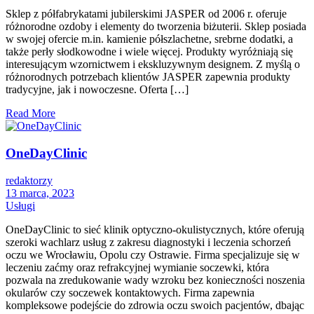
Sklep z półfabrykatami jubilerskimi JASPER od 2006 r. oferuje
różnorodne ozdoby i elementy do tworzenia biżuterii. Sklep posiada
w swojej ofercie m.in. kamienie półszlachetne, srebrne dodatki, a
także perły słodkowodne i wiele więcej. Produkty wyróżniają się
interesującym wzornictwem i ekskluzywnym designem. Z myślą o
różnorodnych potrzebach klientów JASPER zapewnia produkty
tradycyjne, jak i nowoczesne. Oferta […]
Read More
OneDayClinic
redaktorzy
13 marca, 2023
Usługi
OneDayClinic to sieć klinik optyczno-okulistycznych, które oferują
szeroki wachlarz usług z zakresu diagnostyki i leczenia schorzeń
oczu we Wrocławiu, Opolu czy Ostrawie. Firma specjalizuje się w
leczeniu zaćmy oraz refrakcyjnej wymianie soczewki, która
pozwala na zredukowanie wady wzroku bez konieczności noszenia
okularów czy soczewek kontaktowych. Firma zapewnia
kompleksowe podejście do zdrowia oczu swoich pacjentów, dbając