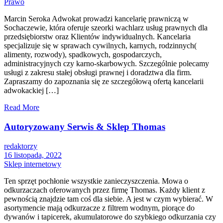
Prawo
Marcin Seroka Adwokat prowadzi kancelarię prawniczą w
Sochaczewie, która oferuje szeorki wachlarz usług prawnych dla
przedsiębiorstw oraz Klientów indywidualnych. Kancelaria
specjalizuje się w sprawach cywilnych, karnych, rodzinnych(
alimenty, rozwody), spadkowych, gospodarczych,
administracyjnych czy karno-skarbowych. Szczególnie polecamy
usługi z zakresu stałej obsługi prawnej i doradztwa dla firm.
Zapraszamy do zapoznania się ze szczegółową ofertą kancelarii
adwokackiej […]
Read More
Autoryzowany Serwis & Sklep Thomas
redaktorzy
16 listopada, 2022
Sklep internetowy
Ten sprzęt pochłonie wszystkie zanieczyszczenia. Mowa o
odkurzaczach oferowanych przez firmę Thomas. Każdy klient z
pewnością znajdzie tam coś dla siebie. A jest w czym wybierać. W
asortymencie mają odkurzacze z filtrem wodnym, piorące do
dywanów i tapicerek, akumulatorowe do szybkiego odkurzania czy