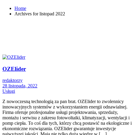
Home
Archives for listopad 2022
OZElider
redaktorzy
28 listopada, 2022
Usługi
Z nowoczesną technologią za pan brat. OZElider to zwolennicy
innowacyjnych systemów z wykorzystaniem energii odnawialnej.
Firma oferuje profesjonalne usługi projektowania, sprzedaży,
montażu i serwisu z zakresu fotowoltaiki, klimatyzacji, wentylacji i
pomp ciepła. To coś dla tych, którzy chcą postawić na ekologiczne i
ekonomiczne rozwiązania. OZElider gwarantuje inwestycje
najwyższej jakości. Mają nie tylko dużą wiedzę w […]